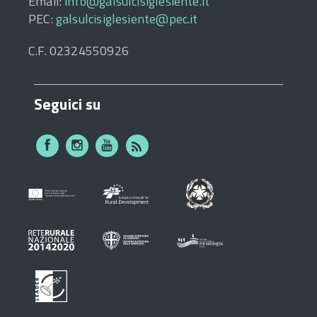
Email:
info@galsulcisiglesiente.it
PEC:
galsulcisiglesiente@pec.it
C.F. 02324550926
Seguici su