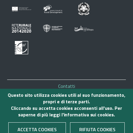
Piè
Contatti
di
Mappa del sito
Questo sito utilizza cookies utili al suo funzionamento,
Note legali
propri e di terze parti.
pagina
Privacy
Cliccando su accetta cookies acconsenti all'uso. Per
Accessibilità
saperne di più leggi l'
informativa sui cookies
.
Credits
© 2020 Gal Sulcis Iglesiente Capoterra e Campidano di
ACCETTA COOKIES
RIFIUTA COOKIES
Cagliari - Tutti i diritti riservati