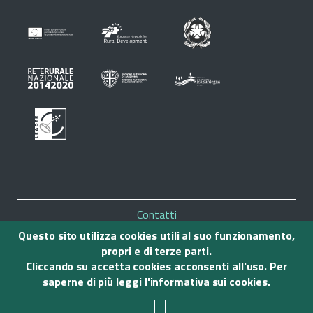
Piè
Contatti
di
Mappa del sito
Questo sito utilizza cookies utili al suo funzionamento,
Note legali
propri e di terze parti.
pagina
Privacy
Cliccando su accetta cookies acconsenti all'uso. Per
Accessibilità
saperne di più leggi l'
informativa sui cookies
.
Credits
© 2020 Gal Sulcis Iglesiente Capoterra e Campidano di