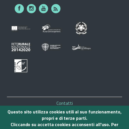
Piè
Contatti
di
Mappa del sito
Questo sito utilizza cookies utili al suo funzionamento,
Note legali
propri e di terze parti.
pagina
Privacy
Cliccando su accetta cookies acconsenti all'uso. Per
Accessibilità