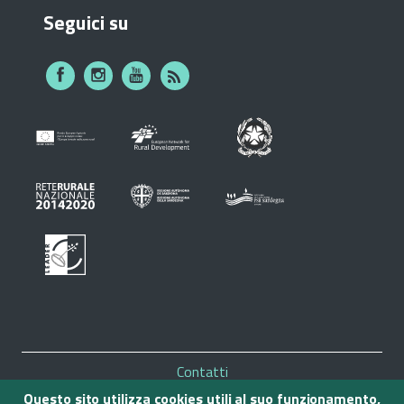
Seguici su
Piè
Contatti
di
Mappa del sito
Questo sito utilizza cookies utili al suo funzionamento,