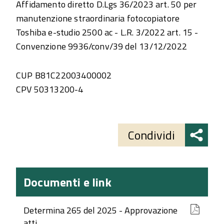
Affidamento diretto D.Lgs 36/2023 art. 50 per
manutenzione straordinaria fotocopiatore
Toshiba e-studio 2500 ac - L.R. 3/2022 art. 15 -
Convenzione 9936/conv/39 del 13/12/2022
CUP B81C22003400002
CPV 50313200-4
Share
button
Condividi
Documenti e link
Determina 265 del 2025 - Approvazione
atti