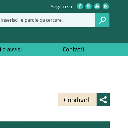
Link
Seguici su
social
CERCA
 e avvisi
Contatti
Share
button
Condividi