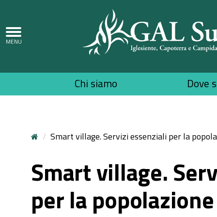
Top
Chi siamo
Dove 
menu
Smart village. Servizi essenziali per la popol
Smart village. Serv
per la popolazione 