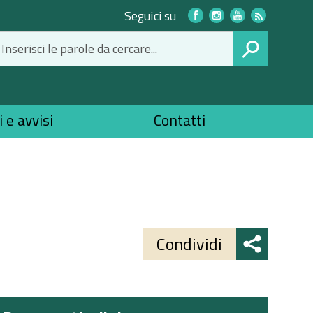
Link
Seguici su
social
CERCA
 e avvisi
Contatti
Share
button
Condividi