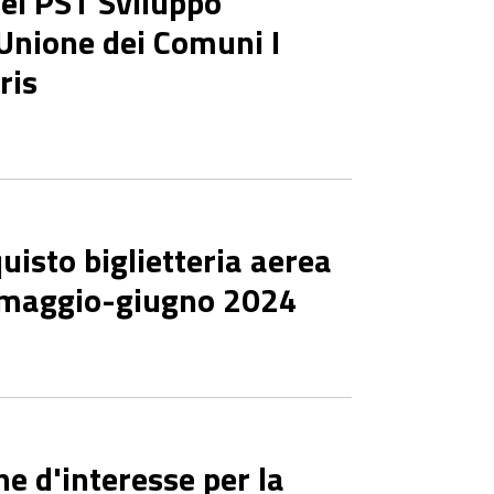
el PST Sviluppo
l’Unione dei Comuni I
ris
quisto biglietteria aerea
 maggio-giugno 2024
ne d'interesse per la