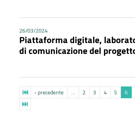
26/03/2024
Piattaforma digitale, laborat
di comunicazione del proget
‹ precedente
…
2
3
4
5
6