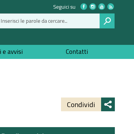
Link
Seguici su
social
CERCA
 e avvisi
Contatti
Share
button
Condividi