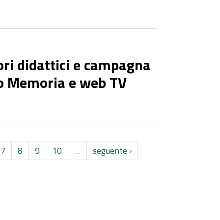
ori didattici e campagna
to Memoria e web TV
7
8
9
10
…
seguente ›