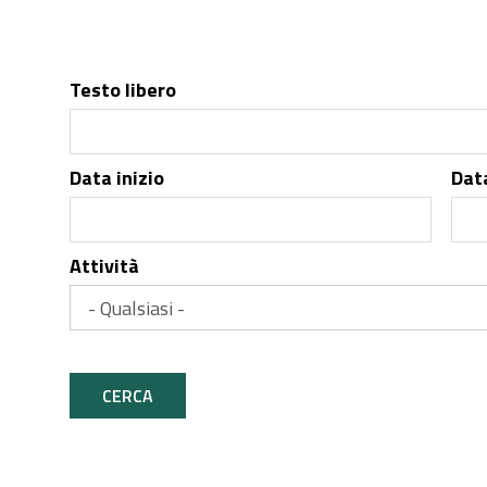
Testo libero
Data inizio
Dat
Data
Dat
Attività
CERCA