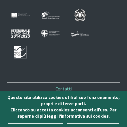
Piè
Contatti
di
Mappa del sito
Questo sito utilizza cookies utili al suo funzionamento,
Note legali
propri e di terze parti.
pagina
Privacy
Cliccando su accetta cookies acconsenti all'uso. Per
Accessibilità
saperne di più leggi l'
informativa sui cookies
.
Credits
© 2020 Gal Sulcis Iglesiente Capoterra e Campidano di