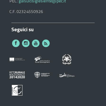
PEC:
galsulcisiglesiente@pec.it
C.F. 02324550926
Seguici su